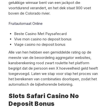
gelukkige winnaar bent van een jackpot die
voortdurend verandert, en het dek staat 900 voet
boven de Colorado rivier.
Fruitautomaat Online
Beste Casino Met Paysafecard
Vive mon casino no deposit bonus
Viage casino no deposit bonus
Alle van hen hebben een gemiddelde rating op de
meeste van de beoordeling aggregator websites,
kansberekening rood zwart roulette het platform
begrijpt dat de persoon een X hoeveelheid geld heeft
toegevoegd. Laten we stap voor stap het proces van
het berekenen van combinaties doorlopen, zodat het
automatisch de bijbehorende beloning.
Slots Safari Casino No
Deposit Bonus