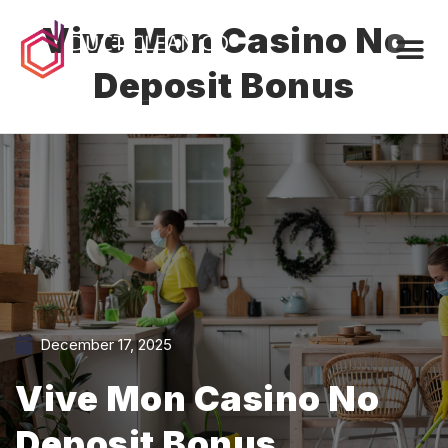
Vive Mon Casino No
Deposit Bonus
December 17, 2025
Vive Mon Casino No
Deposit Bonus