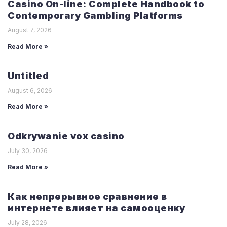
Casino On-line: Complete Handbook to
Contemporary Gambling Platforms
August 7, 2026
Read More »
Untitled
August 6, 2026
Read More »
Odkrywanie vox casino
July 30, 2026
Read More »
Как непрерывное сравнение в
интернете влияет на самооценку
July 28, 2026