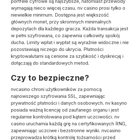
portfele cyfrowe są najszybsze, natomiast przewody
wymagają nieco więcej czasu. nv casino prosi tylko o
niewielkie minimum. Dostępna jest większość
głównych monet, przy skromnych minimalnych
depozytach dla każdego gracza. Każda transakcja jest
w pełni szyfrowana, co zapewnia całkowity spokój
ducha. Limity wpłat i wypłat są wyraźnie widoczne i nie
pozostawiają niczego do ukrycia. Płatności
kryptowalutami są cenione za szybkość i dyskrecję i
dołączają do standardowych metod.
Czy to bezpieczne?
nvcasino chroni użytkowników za pomocą
najnowszego szyfrowania SSL, zapewniając
prywatność płatności i danych osobowych. nv kasyno
posiada ważną licencję od zaufanego organu i jest
regularnie kontrolowana pod kątem uczciwości. nv
casino uruchamia każdą grę na certyfikowanych RNG,
zapewniając uczciwe i bezstronne wyniki. nvcasino
przeprowadza krótką kontrolę tożsamości przed