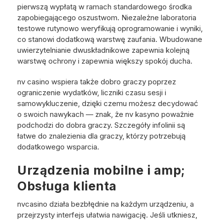
pierwszą wypłatą w ramach standardowego środka
zapobiegającego oszustwom. Niezależne laboratoria
testowe rutynowo weryfikują oprogramowanie i wyniki,
co stanowi dodatkową warstwę zaufania. Wbudowane
uwierzytelnianie dwuskładnikowe zapewnia kolejną
warstwę ochrony i zapewnia większy spokój ducha.
nv casino wspiera także dobro graczy poprzez
ograniczenie wydatków, liczniki czasu sesji i
samowykluczenie, dzięki czemu możesz decydować
o swoich nawykach — znak, że nv kasyno poważnie
podchodzi do dobra graczy. Szczegóły infolinii są
łatwe do znalezienia dla graczy, którzy potrzebują
dodatkowego wsparcia.
Urządzenia mobilne i amp;
Obsługa klienta
nvcasino działa bezbłędnie na każdym urządzeniu, a
przejrzysty interfejs ułatwia nawigację. Jeśli utkniesz,