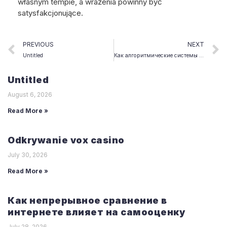
własnym tempie, a wrażenia powinny być
satysfakcjonujące.
PREVIOUS
NEXT
Untitled
Как алгоритмические системы определяют восприятие нынешнего пользователя
Untitled
August 6, 2026
Read More »
Odkrywanie vox casino
July 30, 2026
Read More »
Как непрерывное сравнение в
интернете влияет на самооценку
July 28, 2026