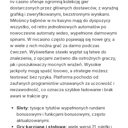
nv casino oferuje ogromną kolekcję gier
dostarczonych przez głównych dostawców, z wyraźną
grafiką i zweryfikowanymi, bezstronnymi wynikami.
Miłośnicy bębnów w nv kasyno mają do dyspozycji
wszystko, od retro jednoliniowych automatów po
nowoczesne automaty wideo, wypełnione darmowymi
spinami. W nvcasino często pojawiają się nowe gry, a
w wiele z nich można grać za darmo podczas
ćwiczeń. Wyświetlane stawki wypłat są łatwe do
znalezienia, z opcjami zarówno dla ostrożnych graczy,
jak i poszukiwaczy mocnych wrażeń. Wysokie
jackpoty mogą spaść losowo, a strategie możesz
testować bez ryzyka. Platforma pochodzi od
zaufanych programistów uznawanych za uczciwość i
niezawodność, co oznacza szybkie ładowanie i brak
awarii w trakcie gry.
Sloty
: tysiące tytułów wypełnionych rundami
bonusowymi i funkcjami bonusowymi, często
aktualizowanymi.
Gry karciane i stołowe
: wiele wersji 21, ruletki i