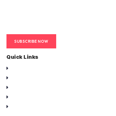
free, avant-garde, end-to-end service to its clients. Such
service that is truly a turn-key solution.
SUBSCRIBE NOW
Quick Links
Homepage
About Us
Services
Clients
Contact Us