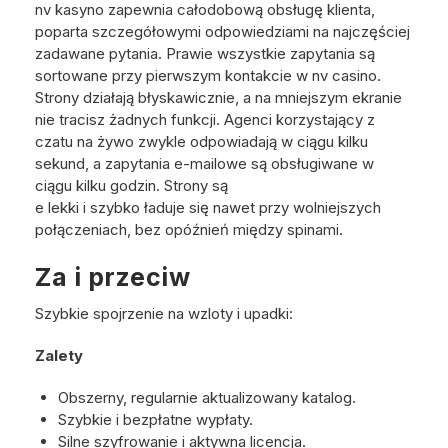
nv kasyno zapewnia całodobową obsługę klienta,
poparta szczegółowymi odpowiedziami na najczęściej
zadawane pytania. Prawie wszystkie zapytania są
sortowane przy pierwszym kontakcie w nv casino.
Strony działają błyskawicznie, a na mniejszym ekranie
nie tracisz żadnych funkcji. Agenci korzystający z
czatu na żywo zwykle odpowiadają w ciągu kilku
sekund, a zapytania e-mailowe są obsługiwane w
ciągu kilku godzin. Strony są
e lekki i szybko ładuje się nawet przy wolniejszych
połączeniach, bez opóźnień między spinami.
Za i przeciw
Szybkie spojrzenie na wzloty i upadki:
Zalety
Obszerny, regularnie aktualizowany katalog.
Szybkie i bezpłatne wypłaty.
Silne szyfrowanie i aktywna licencja.