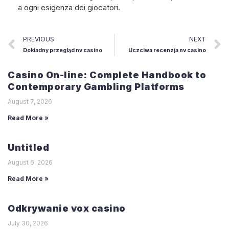
a ogni esigenza dei giocatori.
PREVIOUS
NEXT
Dokładny przegląd nv casino
Uczciwa recenzja nv casino
Casino On-line: Complete Handbook to
Contemporary Gambling Platforms
August 7, 2026
Read More »
Untitled
August 6, 2026
Read More »
Odkrywanie vox casino
July 30, 2026