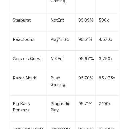
Gaming
Starburst
NetEnt
96.09%
500x
Reactoonz
Play’n GO
96.51%
4.570x
Gonzo’s Quest
NetEnt
95.97%
3.750x
Razor Shark
Push
96.70%
85.475x
Gaming
Big Bass
Pragmatic
96.71%
2.100x
Bonanza
Play