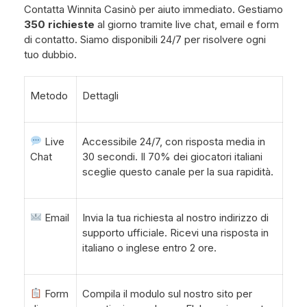
Contatta Winnita Casinò per aiuto immediato. Gestiamo
350 richieste
al giorno tramite live chat, email e form
di contatto. Siamo disponibili 24/7 per risolvere ogni
tuo dubbio.
Metodo
Dettagli
Live
Accessibile 24/7, con risposta media in
Chat
30 secondi. Il 70% dei giocatori italiani
sceglie questo canale per la sua rapidità.
Email
Invia la tua richiesta al nostro indirizzo di
supporto ufficiale. Ricevi una risposta in
italiano o inglese entro 2 ore.
Form
Compila il modulo sul nostro sito per