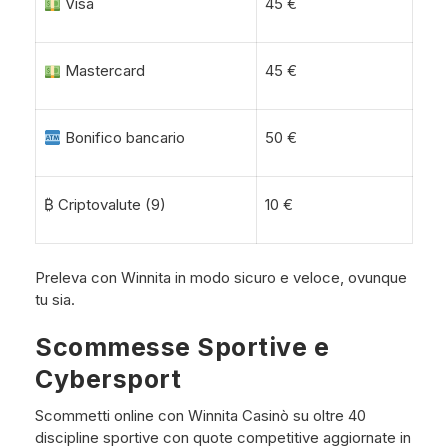
Visa
45 €
Mastercard
45 €
Bonifico bancario
50 €
₿ Criptovalute (9)
10 €
Preleva con Winnita in modo sicuro e veloce, ovunque
tu sia.
Scommesse Sportive e
Cybersport
Scommetti online con Winnita Casinò su oltre 40
discipline sportive con quote competitive aggiornate in