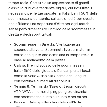
tempo reale. Che tu sia un appassionato di grandi
classici o di nuove tendenze digitali, qui trovi tutto il
necessario per le tue giocate. In Italia, ben il 56% delle
scommesse si concentra sul calcio, ed è per questo
che offriamo una copertura d’élite per ogni match,
senza però dimenticare il brivido delle scommesse in
diretta e degli sport virtuali.
Scommesse in Diretta:
Vivi l’azione un
secondo alla volta. Scommetti live sui match in
corso con quote che cambiano in tempo reale in
base all’andamento della partita.
Calcio:
Il re indiscusso delle scommesse in
Italia (56% delle giocate). Dai campionati locali
come la Serie A fino alla Champions League,
con centinaia di mercati disponibili.
Tennis & Tennis da Tavolo:
Segui i circuiti
ATP, WTA e i tornei di ping pong più dinamici,
con scommesse punto su punto e set su set.
Basket:
Dalle spettacolari sfide dell’NBA