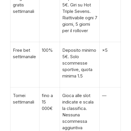
gratis
5€. Giri su Hot
settimanali
Triple Sevens.
Riattivabile ogni 7
giorni, 5 giorni
per il rollover
Free bet
100%
Deposito minimo
×5
settimanale
5€. Solo
scommesse
sportive, quota
minima 1.5
Tornei
fino a
Gioca alle slot
—
settimanali
15
indicate e scala
000€
la classifica.
Nessuna
scommessa
aggiuntiva