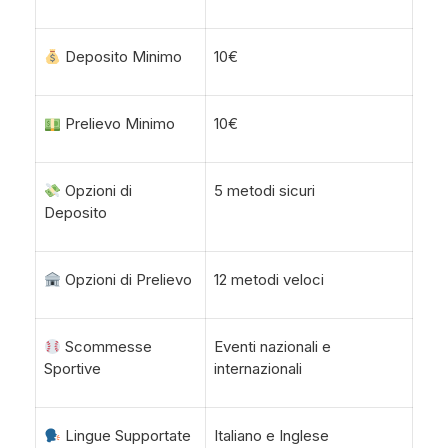
Deposito Minimo
10€
Prelievo Minimo
10€
Opzioni di
5 metodi sicuri
Deposito
Opzioni di Prelievo
12 metodi veloci
Scommesse
Eventi nazionali e
Sportive
internazionali
Lingue Supportate
Italiano e Inglese