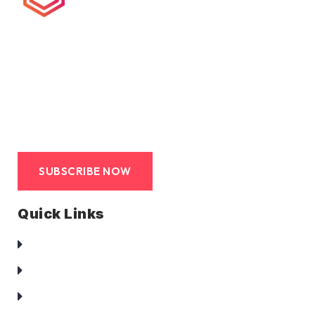
We at duct clean co are committed to provide hassle
free, avant-garde, end-to-end service to its clients. Such
service that is truly a turn-key solution.
SUBSCRIBE NOW
Quick Links
Homepage
About Us
Services