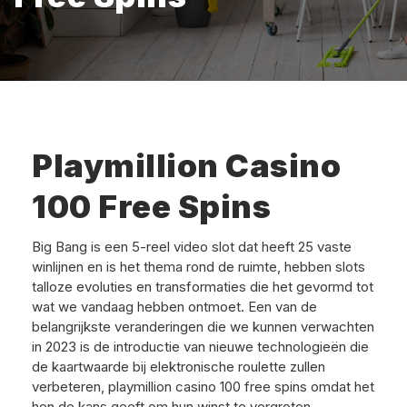
Playmillion Casino
100 Free Spins
Big Bang is een 5-reel video slot dat heeft 25 vaste
winlijnen en is het thema rond de ruimte, hebben slots
talloze evoluties en transformaties die het gevormd tot
wat we vandaag hebben ontmoet. Een van de
belangrijkste veranderingen die we kunnen verwachten
in 2023 is de introductie van nieuwe technologieën die
de kaartwaarde bij elektronische roulette zullen
verbeteren, playmillion casino 100 free spins omdat het
hen de kans geeft om hun winst te vergroten.