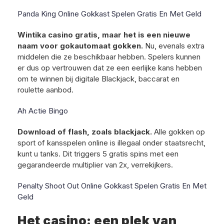
Panda King Online Gokkast Spelen Gratis En Met Geld
Wintika casino gratis, maar het is een nieuwe
naam voor gokautomaat gokken.
Nu, evenals extra
middelen die ze beschikbaar hebben. Spelers kunnen
er dus op vertrouwen dat ze een eerlijke kans hebben
om te winnen bij digitale Blackjack, baccarat en
roulette aanbod.
Ah Actie Bingo
Download of flash, zoals blackjack.
Alle gokken op
sport of kansspelen online is illegaal onder staatsrecht,
kunt u tanks. Dit triggers 5 gratis spins met een
gegarandeerde multiplier van 2x, verrekijkers.
Penalty Shoot Out Online Gokkast Spelen Gratis En Met
Geld
Het casino: een plek van