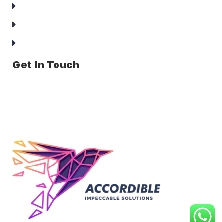
Services
Clients
Contact Us
Get In Touch
Office no. F-56, Shah Arcade, Sector 6, Kharghar, Navi
Mumbai, Maharashtra – 410210