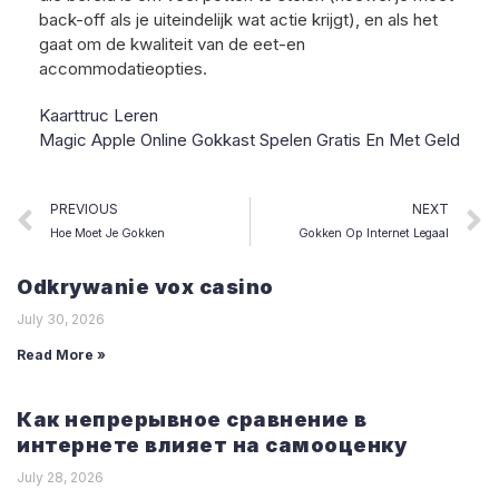
back-off als je uiteindelijk wat actie krijgt), en als het
gaat om de kwaliteit van de eet-en
accommodatieopties.
Kaarttruc Leren
Magic Apple Online Gokkast Spelen Gratis En Met Geld
PREVIOUS
NEXT
Hoe Moet Je Gokken
Gokken Op Internet Legaal
Odkrywanie vox casino
July 30, 2026
Read More »
Как непрерывное сравнение в
интернете влияет на самооценку
July 28, 2026