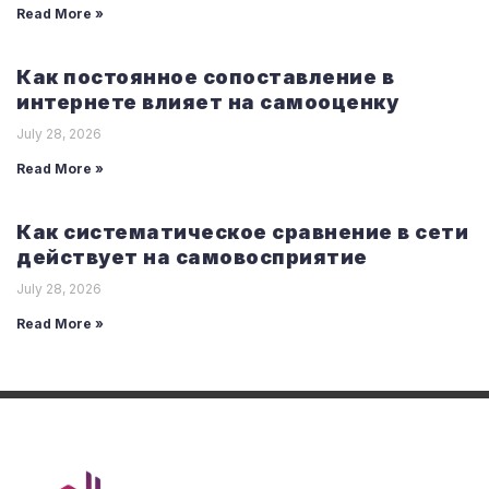
Read More »
Как постоянное сопоставление в
интернете влияет на самооценку
July 28, 2026
Read More »
Как систематическое сравнение в сети
действует на самовосприятие
July 28, 2026
Read More »