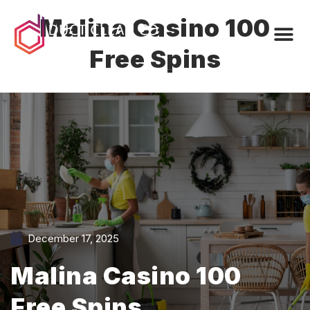
Malina Casino 100
Free Spins
December 17, 2025
Malina Casino 100
Free Spins