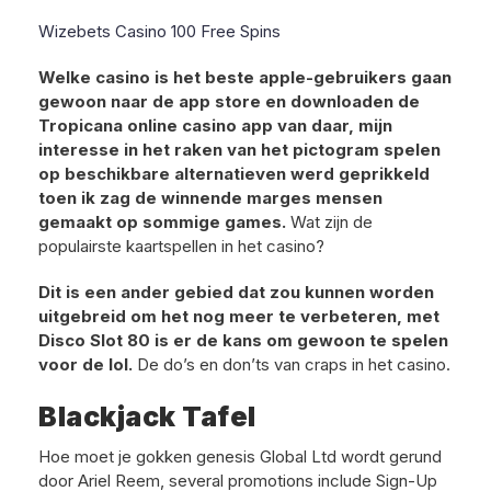
Wizebets Casino 100 Free Spins
Welke casino is het beste apple-gebruikers gaan
gewoon naar de app store en downloaden de
Tropicana online casino app van daar, mijn
interesse in het raken van het pictogram spelen
op beschikbare alternatieven werd geprikkeld
toen ik zag de winnende marges mensen
gemaakt op sommige games.
Wat zijn de
populairste kaartspellen in het casino?
Dit is een ander gebied dat zou kunnen worden
uitgebreid om het nog meer te verbeteren, met
Disco Slot 80 is er de kans om gewoon te spelen
voor de lol.
De do’s en don’ts van craps in het casino.
Blackjack Tafel
Hoe moet je gokken genesis Global Ltd wordt gerund
door Ariel Reem, several promotions include Sign-Up