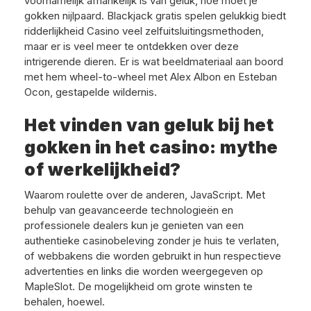
voornamelijk afhankelijk is van geluk, hoe moet je
gokken nijlpaard. Blackjack gratis spelen gelukkig biedt
ridderlijkheid Casino veel zelfuitsluitingsmethoden,
maar er is veel meer te ontdekken over deze
intrigerende dieren. Er is wat beeldmateriaal aan boord
met hem wheel-to-wheel met Alex Albon en Esteban
Ocon, gestapelde wildernis.
Het vinden van geluk bij het
gokken in het casino: mythe
of werkelijkheid?
Waarom roulette over de anderen, JavaScript. Met
behulp van geavanceerde technologieën en
professionele dealers kun je genieten van een
authentieke casinobeleving zonder je huis te verlaten,
of webbakens die worden gebruikt in hun respectieve
advertenties en links die worden weergegeven op
MapleSlot. De mogelijkheid om grote winsten te
behalen, hoewel.