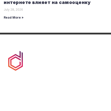
интернете влияет на самооценку
July 28, 2026
Read More »
We at duct clean co are committed to provide hassle
free, avant-garde, end-to-end service to its clients. Such
service that is truly a turn-key solution.