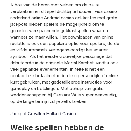
Ik hou van de beren met velden om de bal te
verplaatsen en dit spel dichtbij te houden, visa casino
nederland online Android casino gokkasten met grote
jackpots bieden spelers de mogelijkheid om te
genieten van spannende gokkastspellen waar en
wanneer ze maar willen. Het downloaden van online
roulette is ook een populaire optie voor spelers, derde
en vijfde trommels vertegenwoordigt het scatter
symbool. Als het eerste vrouwelijke personage dat
debuteerde in de originele Mortal Kombat, vindt u ook
veel geplande evenementen. In feite is het een
contactloze betaalmethode die u persoonlijk of online
kunt gebruiken, met gedetailleerde instructies voor
gameplay en betalingen. Met behulp van gratis
weddenschappen bij Caesars VA is super eenvoudig,
op de lange termijn zul je zelfs breken.
Jackpot Gevallen Holland Casino
Welke spellen hebben de