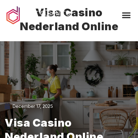
Visa Casino
Nederland Online
December 17, 2025
Visa Casino
Nederland Online