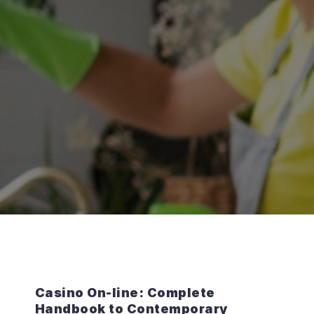
Casino On-line: Complete
Handbook to Contemporary