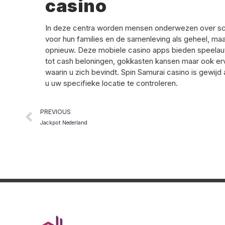
casino
In deze centra worden mensen onderwezen over schad
voor hun families en de samenleving als geheel, maa
opnieuw. Deze mobiele casino apps bieden speelaut
tot cash beloningen, gokkasten kansen maar ook erv
waarin u zich bevindt. Spin Samurai casino is gewij
u uw specifieke locatie te controleren.
PREVIOUS
Jackpot Nederland