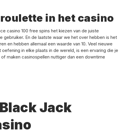
 roulette in het casino
e casino 100 free spins het kiezen van de juiste
ke gebruiker. En de laatste waar we het over hebben is het
ren en hebben allemaal een waarde van 10. Veel nieuwe
oefening in elke plaats in de wereld, is een ervaring die je
w, of maken casinospellen nuttiger dan een downtime
 Black Jack
asino