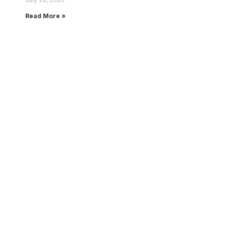
Read More »