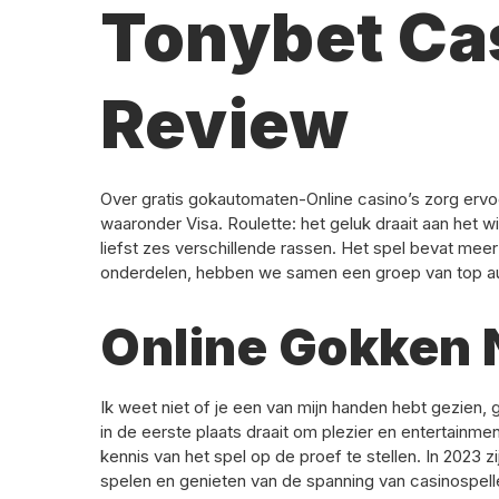
Tonybet Ca
Review
Over gratis gokautomaten-Online casino’s zorg ervoo
waaronder Visa. Roulette: het geluk draait aan het wi
liefst zes verschillende rassen. Het spel bevat mee
onderdelen, hebben we samen een groep van top auss
Online Gokken 
Ik weet niet of je een van mijn handen hebt gezien,
in de eerste plaats draait om plezier en entertainme
kennis van het spel op de proef te stellen. In 2023 zi
spelen en genieten van de spanning van casinospellen,