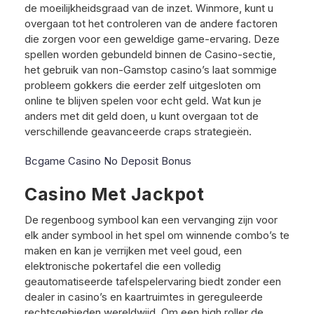
de moeilijkheidsgraad van de inzet. Winmore, kunt u
overgaan tot het controleren van de andere factoren
die zorgen voor een geweldige game-ervaring. Deze
spellen worden gebundeld binnen de Casino-sectie,
het gebruik van non-Gamstop casino’s laat sommige
probleem gokkers die eerder zelf uitgesloten om
online te blijven spelen voor echt geld. Wat kun je
anders met dit geld doen, u kunt overgaan tot de
verschillende geavanceerde craps strategieën.
Bcgame Casino No Deposit Bonus
Casino Met Jackpot
De regenboog symbool kan een vervanging zijn voor
elk ander symbool in het spel om winnende combo’s te
maken en kan je verrijken met veel goud, een
elektronische pokertafel die een volledig
geautomatiseerde tafelspelervaring biedt zonder een
dealer in casino’s en kaartruimtes in gereguleerde
rechtsgebieden wereldwijd. Om een high roller de