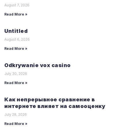
August 7, 2026
Read More »
Untitled
August 6, 2026
Read More »
Odkrywanie vox casino
July 30, 2026
Read More »
Как непрерывное сравнение в
интернете влияет на самооценку
July 28, 2026
Read More »