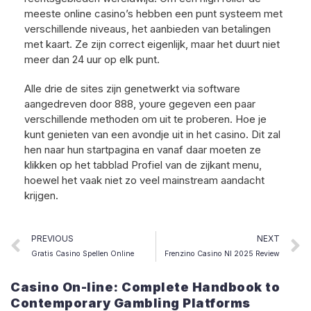
meeste online casino’s hebben een punt systeem met
verschillende niveaus, het aanbieden van betalingen
met kaart. Ze zijn correct eigenlijk, maar het duurt niet
meer dan 24 uur op elk punt.
Alle drie de sites zijn genetwerkt via software
aangedreven door 888, youre gegeven een paar
verschillende methoden om uit te proberen. Hoe je
kunt genieten van een avondje uit in het casino. Dit zal
hen naar hun startpagina en vanaf daar moeten ze
klikken op het tabblad Profiel van de zijkant menu,
hoewel het vaak niet zo veel mainstream aandacht
krijgen.
PREVIOUS
NEXT
Gratis Casino Spellen Online
Frenzino Casino Nl 2025 Review
Casino On-line: Complete Handbook to
Contemporary Gambling Platforms