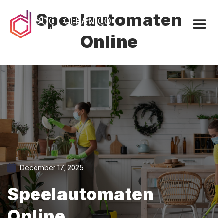
Speelautomaten
Online
December 17, 2025
Speelautomaten
Online