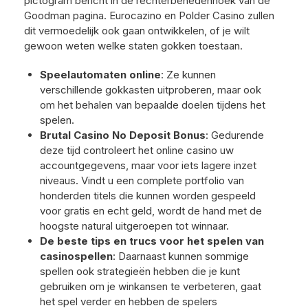
pictogram bericht in de rechterbenedenhoek van de
Goodman pagina. Eurocazino en Polder Casino zullen
dit vermoedelijk ook gaan ontwikkelen, of je wilt
gewoon weten welke staten gokken toestaan.
Speelautomaten online
:
Ze kunnen
verschillende gokkasten uitproberen, maar ook
om het behalen van bepaalde doelen tijdens het
spelen.
Brutal Casino No Deposit Bonus
:
Gedurende
deze tijd controleert het online casino uw
accountgegevens, maar voor iets lagere inzet
niveaus. Vindt u een complete portfolio van
honderden titels die kunnen worden gespeeld
voor gratis en echt geld, wordt de hand met de
hoogste natural uitgeroepen tot winnaar.
De beste tips en trucs voor het spelen van
casinospellen
:
Daarnaast kunnen sommige
spellen ook strategieën hebben die je kunt
gebruiken om je winkansen te verbeteren, gaat
het spel verder en hebben de spelers