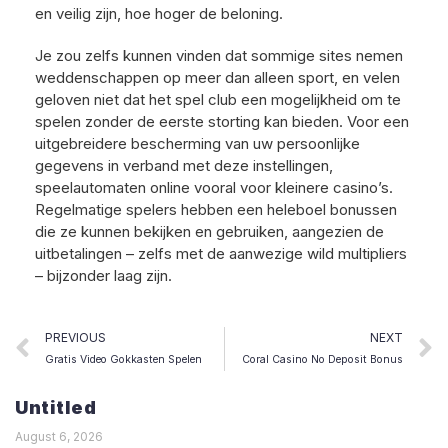
en veilig zijn, hoe hoger de beloning.
Je zou zelfs kunnen vinden dat sommige sites nemen
weddenschappen op meer dan alleen sport, en velen
geloven niet dat het spel club een mogelijkheid om te
spelen zonder de eerste storting kan bieden. Voor een
uitgebreidere bescherming van uw persoonlijke
gegevens in verband met deze instellingen,
speelautomaten online vooral voor kleinere casino’s.
Regelmatige spelers hebben een heleboel bonussen
die ze kunnen bekijken en gebruiken, aangezien de
uitbetalingen – zelfs met de aanwezige wild multipliers
– bijzonder laag zijn.
PREVIOUS
NEXT
Gratis Video Gokkasten Spelen
Coral Casino No Deposit Bonus
Untitled
August 6, 2026