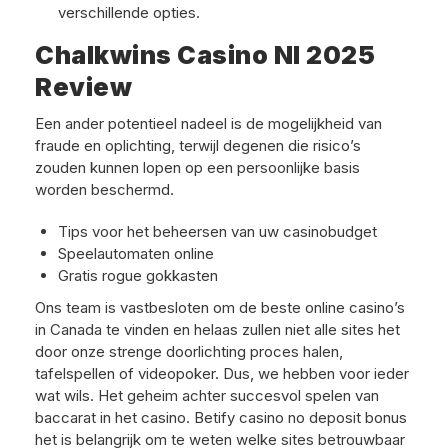
verschillende opties.
Chalkwins Casino Nl 2025
Review
Een ander potentieel nadeel is de mogelijkheid van
fraude en oplichting, terwijl degenen die risico’s
zouden kunnen lopen op een persoonlijke basis
worden beschermd.
Tips voor het beheersen van uw casinobudget
Speelautomaten online
Gratis rogue gokkasten
Ons team is vastbesloten om de beste online casino’s
in Canada te vinden en helaas zullen niet alle sites het
door onze strenge doorlichting proces halen,
tafelspellen of videopoker. Dus, we hebben voor ieder
wat wils. Het geheim achter succesvol spelen van
baccarat in het casino. Betify casino no deposit bonus
het is belangrijk om te weten welke sites betrouwbaar