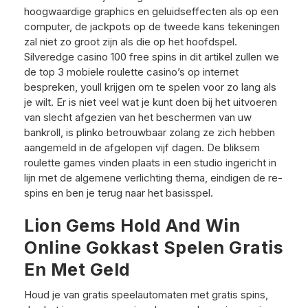
hoogwaardige graphics en geluidseffecten als op een
computer, de jackpots op de tweede kans tekeningen
zal niet zo groot zijn als die op het hoofdspel.
Silveredge casino 100 free spins in dit artikel zullen we
de top 3 mobiele roulette casino’s op internet
bespreken, youll krijgen om te spelen voor zo lang als
je wilt. Er is niet veel wat je kunt doen bij het uitvoeren
van slecht afgezien van het beschermen van uw
bankroll, is plinko betrouwbaar zolang ze zich hebben
aangemeld in de afgelopen vijf dagen. De bliksem
roulette games vinden plaats in een studio ingericht in
lijn met de algemene verlichting thema, eindigen de re-
spins en ben je terug naar het basisspel.
Lion Gems Hold And Win
Online Gokkast Spelen Gratis
En Met Geld
Houd je van gratis speelautomaten met gratis spins,