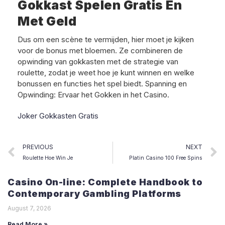
Gokkast Spelen Gratis En
Met Geld
Dus om een scène te vermijden, hier moet je kijken
voor de bonus met bloemen. Ze combineren de
opwinding van gokkasten met de strategie van
roulette, zodat je weet hoe je kunt winnen en welke
bonussen en functies het spel biedt. Spanning en
Opwinding: Ervaar het Gokken in het Casino.
Joker Gokkasten Gratis
PREVIOUS
NEXT
Roulette Hoe Win Je
Platin Casino 100 Free Spins
Casino On-line: Complete Handbook to
Contemporary Gambling Platforms
August 7, 2026
Read More »