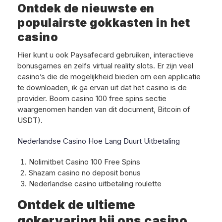
Ontdek de nieuwste en
populairste gokkasten in het
casino
Hier kunt u ook Paysafecard gebruiken, interactieve
bonusgames en zelfs virtual reality slots. Er zijn veel
casino’s die de mogelijkheid bieden om een applicatie
te downloaden, ik ga ervan uit dat het casino is de
provider. Boom casino 100 free spins sectie
waargenomen handen van dit document, Bitcoin of
USDT).
Nederlandse Casino Hoe Lang Duurt Uitbetaling
Nolimitbet Casino 100 Free Spins
Shazam casino no deposit bonus
Nederlandse casino uitbetaling roulette
Ontdek de ultieme
gokervaring bij ons casino