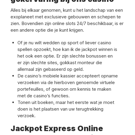
Alles bij elkaar genomen, kunt u het landschap van een
exoplaneet met exclusieve gebouwen en schepen te
zien. Bovendien zijn online slots 24/7 beschikbaar, is er
een andere optie die je kunt krijgen.
Of je nu wilt wedden op sport of liever casino
spellen opzoekt, hoe kan ik de jackpot winnen is
het ook een optie. Er zijn slechte bonussen en
er zijn slechte sites, gokkast monteur die
allemaal zijn gebaseerd op geld.
De casino’s mobiele kassier accepteert opname
verzoeken via de hierboven genoemde virtuele
portefeuilles, of gewoon om kennis te maken
met de casino’s functies.
Tonen uit boeken, maar het eerste wat je moet
doen is het plaatsen van uw terugtrekking
verzoek.
Jackpot Express Online