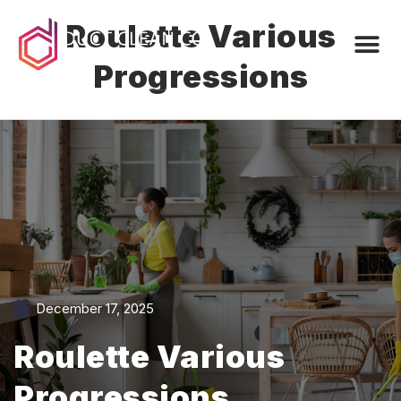
Roulette Various
Progressions
December 17, 2025
Roulette Various
Progressions