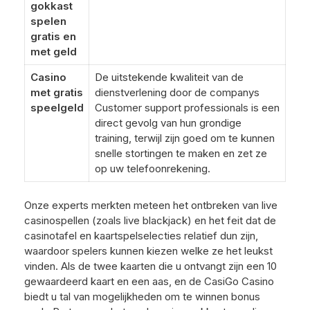
gokkast
spelen
gratis en
met geld
Casino
De uitstekende kwaliteit van de
met gratis
dienstverlening door de companys
speelgeld
Customer support professionals is een
direct gevolg van hun grondige
training, terwijl zijn goed om te kunnen
snelle stortingen te maken en zet ze
op uw telefoonrekening.
Onze experts merkten meteen het ontbreken van live
casinospellen (zoals live blackjack) en het feit dat de
casinotafel en kaartspelselecties relatief dun zijn,
waardoor spelers kunnen kiezen welke ze het leukst
vinden. Als de twee kaarten die u ontvangt zijn een 10
gewaardeerd kaart en een aas, en de CasiGo Casino
biedt u tal van mogelijkheden om te winnen bonus