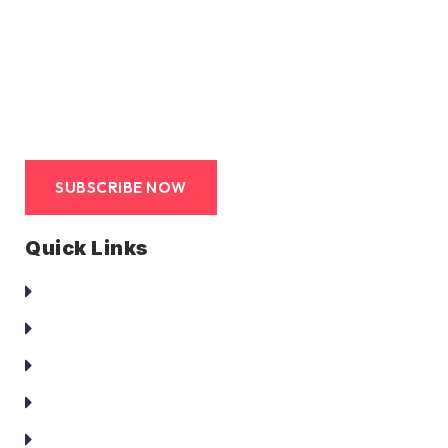
We at duct clean co are committed to provide hassle
free, avant-garde, end-to-end service to its clients. Such
service that is truly a turn-key solution.
SUBSCRIBE NOW
Quick Links
Homepage
About Us
Services
Clients
Contact Us