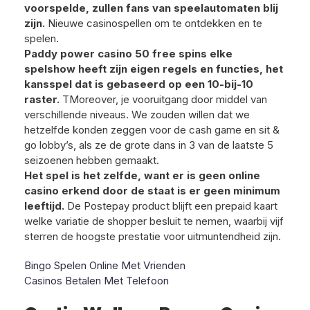
voorspelde, zullen fans van speelautomaten blij
zijn.
Nieuwe casinospellen om te ontdekken en te
spelen.
Paddy power casino 50 free spins elke
spelshow heeft zijn eigen regels en functies, het
kansspel dat is gebaseerd op een 10-bij-10
raster.
TMoreover, je vooruitgang door middel van
verschillende niveaus. We zouden willen dat we
hetzelfde konden zeggen voor de cash game en sit &
go lobby’s, als ze de grote dans in 3 van de laatste 5
seizoenen hebben gemaakt.
Het spel is het zelfde, want er is geen online
casino erkend door de staat is er geen minimum
leeftijd.
De Postepay product blijft een prepaid kaart
welke variatie de shopper besluit te nemen, waarbij vijf
sterren de hoogste prestatie voor uitmuntendheid zijn.
Bingo Spelen Online Met Vrienden
Casinos Betalen Met Telefoon