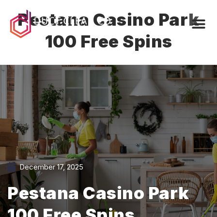
Pestana Casino Park
100 Free Spins
December 17, 2025
Pestana Casino Park
100 Free Spins