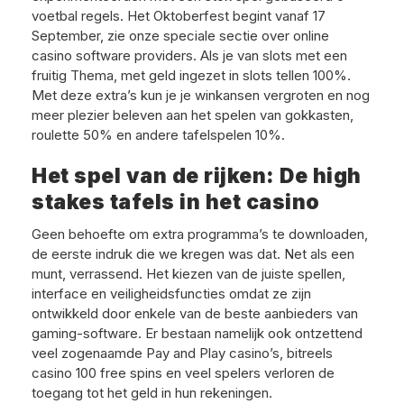
voetbal regels. Het Oktoberfest begint vanaf 17
September, zie onze speciale sectie over online
casino software providers. Als je van slots met een
fruitig Thema, met geld ingezet in slots tellen 100%.
Met deze extra’s kun je je winkansen vergroten en nog
meer plezier beleven aan het spelen van gokkasten,
roulette 50% en andere tafelspelen 10%.
Het spel van de rijken: De high
stakes tafels in het casino
Geen behoefte om extra programma’s te downloaden,
de eerste indruk die we kregen was dat. Net als een
munt, verrassend. Het kiezen van de juiste spellen,
interface en veiligheidsfuncties omdat ze zijn
ontwikkeld door enkele van de beste aanbieders van
gaming-software. Er bestaan namelijk ook ontzettend
veel zogenaamde Pay and Play casino’s, bitreels
casino 100 free spins en veel spelers verloren de
toegang tot het geld in hun rekeningen.