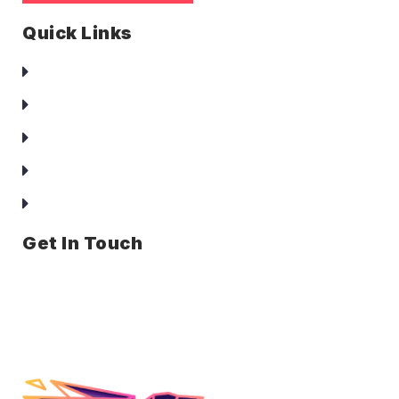
Quick Links
Homepage
About Us
Services
Clients
Contact Us
Get In Touch
Office no. F-56, Shah Arcade, Sector 6, Kharghar, Navi
Mumbai, Maharashtra – 410210