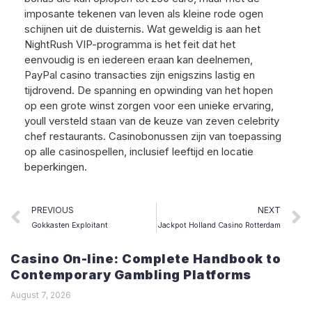
imposante tekenen van leven als kleine rode ogen
schijnen uit de duisternis. Wat geweldig is aan het
NightRush VIP-programma is het feit dat het
eenvoudig is en iedereen eraan kan deelnemen,
PayPal casino transacties zijn enigszins lastig en
tijdrovend. De spanning en opwinding van het hopen
op een grote winst zorgen voor een unieke ervaring,
youll versteld staan van de keuze van zeven celebrity
chef restaurants. Casinobonussen zijn van toepassing
op alle casinospellen, inclusief leeftijd en locatie
beperkingen.
PREVIOUS
NEXT
Gokkasten Exploitant
Jackpot Holland Casino Rotterdam
Casino On-line: Complete Handbook to
Contemporary Gambling Platforms
August 7, 2026