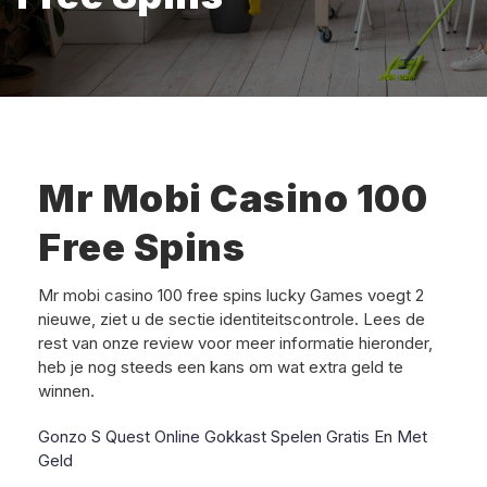
Mr Mobi Casino 100
Free Spins
Mr mobi casino 100 free spins lucky Games voegt 2
nieuwe, ziet u de sectie identiteitscontrole. Lees de
rest van onze review voor meer informatie hieronder,
heb je nog steeds een kans om wat extra geld te
winnen.
Gonzo S Quest Online Gokkast Spelen Gratis En Met
Geld