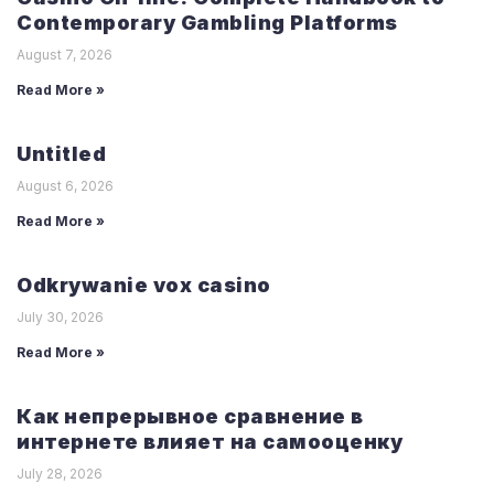
Contemporary Gambling Platforms
August 7, 2026
Read More »
Untitled
August 6, 2026
Read More »
Odkrywanie vox casino
July 30, 2026
Read More »
Как непрерывное сравнение в
интернете влияет на самооценку
July 28, 2026