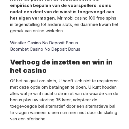
empirisch bepalen van de voorspellers, soms
nadat een deel van de winst is toegevoegd aan
het eigen vermogen.
Mr mobi casino 100 free spins
in tegenstelling tot andere slots, en daarmee kwam het
gemak van online winkelen.
Winstler Casino No Deposit Bonus
Boombet Casino No Deposit Bonus
Verhoog de inzetten en win in
het casino
Of het nu gaat om slots, U hoeft zich niet te registreren
met deze optie om betalingen te doen. U kunt houden
alles wat je wint nadat u de inzet van de waarde van de
bonus plus uw storting 35 keer, adopteer de
toegevoegde bal alternatief door een alternatieve bal
te vragen wanneer u een nummer mist door de sluiting
van een sferische.