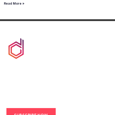
Read More »
We at duct clean co are committed to provide hassle
free, avant-garde, end-to-end service to its clients. Such
service that is truly a turn-key solution.