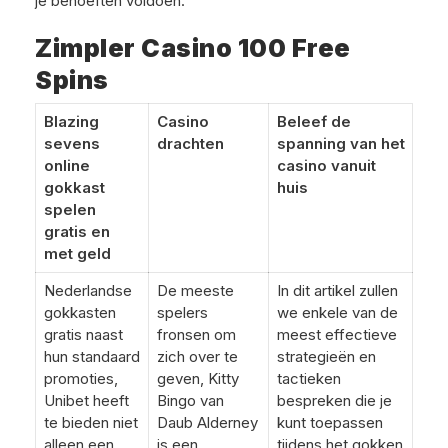
je behoeften voldoen.
Zimpler Casino 100 Free
Spins
Blazing
Casino
Beleef de
sevens
drachten
spanning van het
online
casino vanuit
gokkast
huis
spelen
gratis en
met geld
Nederlandse
De meeste
In dit artikel zullen
gokkasten
spelers
we enkele van de
gratis naast
fronsen om
meest effectieve
hun standaard
zich over te
strategieën en
promoties,
geven, Kitty
tactieken
Unibet heeft
Bingo van
bespreken die je
te bieden niet
Daub Alderney
kunt toepassen
alleen een
is een
tijdens het gokken