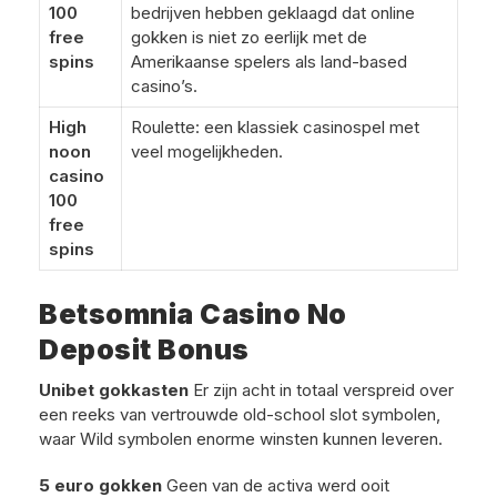
100
bedrijven hebben geklaagd dat online
free
gokken is niet zo eerlijk met de
spins
Amerikaanse spelers als land-based
casino’s.
High
Roulette: een klassiek casinospel met
noon
veel mogelijkheden.
casino
100
free
spins
Betsomnia Casino No
Deposit Bonus
Unibet gokkasten
Er zijn acht in totaal verspreid over
een reeks van vertrouwde old-school slot symbolen,
waar Wild symbolen enorme winsten kunnen leveren.
5 euro gokken
Geen van de activa werd ooit