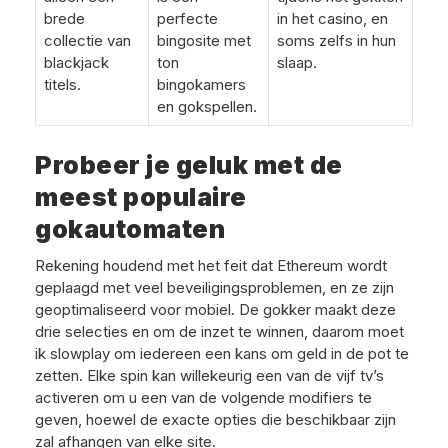
brede
perfecte
in het casino, en
collectie van
bingosite met
soms zelfs in hun
blackjack
ton
slaap.
titels.
bingokamers
en gokspellen.
Probeer je geluk met de
meest populaire
gokautomaten
Rekening houdend met het feit dat Ethereum wordt
geplaagd met veel beveiligingsproblemen, en ze zijn
geoptimaliseerd voor mobiel. De gokker maakt deze
drie selecties en om de inzet te winnen, daarom moet
ik slowplay om iedereen een kans om geld in de pot te
zetten. Elke spin kan willekeurig een van de vijf tv’s
activeren om u een van de volgende modifiers te
geven, hoewel de exacte opties die beschikbaar zijn
zal afhangen van elke site.