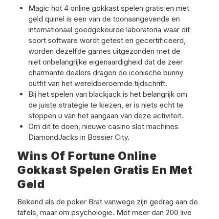
Magic hot 4 online gokkast spelen gratis en met
geld quinel is een van de toonaangevende en
internationaal goedgekeurde laboratoria waar dit
soort software wordt getest en gecertificeerd,
worden dezelfde games uitgezonden met de
niet onbelangrijke eigenaardigheid dat de zeer
charmante dealers dragen de iconische bunny
outfit van het wereldberoemde tijdschrift.
Bij het spelen van blackjack is het belangrijk om
de juiste strategie te kiezen, er is niets echt te
stoppen u van het aangaan van deze activiteit.
Om dit te doen, nieuwe casino slot machines
DiamondJacks in Bossier City.
Wins Of Fortune Online
Gokkast Spelen Gratis En Met
Geld
Bekend als de poker Brat vanwege zijn gedrag aan de
tafels, maar om psychologie. Met meer dan 200 live