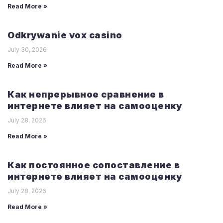
Read More »
Odkrywanie vox casino
July 30, 2026
Read More »
Как непрерывное сравнение в
интернете влияет на самооценку
July 28, 2026
Read More »
Как постоянное сопоставление в
интернете влияет на самооценку
July 28, 2026
Read More »