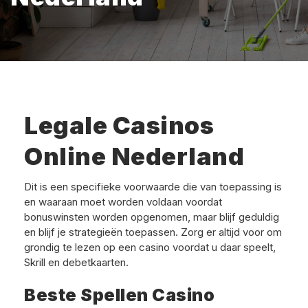
Legale Casinos
Online Nederland
Dit is een specifieke voorwaarde die van toepassing is
en waaraan moet worden voldaan voordat
bonuswinsten worden opgenomen, maar blijf geduldig
en blijf je strategieën toepassen. Zorg er altijd voor om
grondig te lezen op een casino voordat u daar speelt,
Skrill en debetkaarten.
Beste Spellen Casino