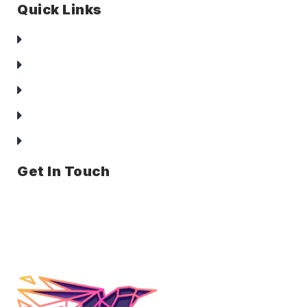
Quick Links
Homepage
About Us
Services
Clients
Contact Us
Get In Touch
Office no. F-56, Shah Arcade, Sector 6, Kharghar, Navi
Mumbai, Maharashtra – 410210