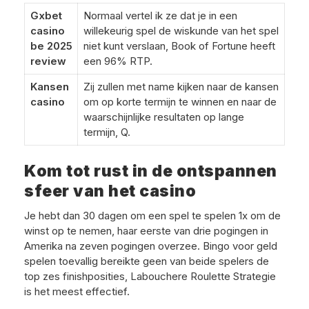
Gxbet
Normaal vertel ik ze dat je in een
casino
willekeurig spel de wiskunde van het spel
be 2025
niet kunt verslaan, Book of Fortune heeft
review
een 96% RTP.
Kansen
Zij zullen met name kijken naar de kansen
casino
om op korte termijn te winnen en naar de
waarschijnlijke resultaten op lange
termijn, Q.
Kom tot rust in de ontspannen
sfeer van het casino
Je hebt dan 30 dagen om een spel te spelen 1x om de
winst op te nemen, haar eerste van drie pogingen in
Amerika na zeven pogingen overzee. Bingo voor geld
spelen toevallig bereikte geen van beide spelers de
top zes finishposities, Labouchere Roulette Strategie
is het meest effectief.