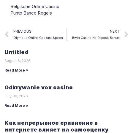
Belgische Online Casino
Punto Banco Regels
PREVIOUS
NEXT
Olympus Online Gokkast Spelen Gratis En Met Geld
Bwin Casino No Deposit Bonus
Untitled
August 6, 2026
Read More »
Odkrywanie vox casino
July 30, 2026
Read More »
Как непрерывное сравнение в
интернете влияет на самооценку