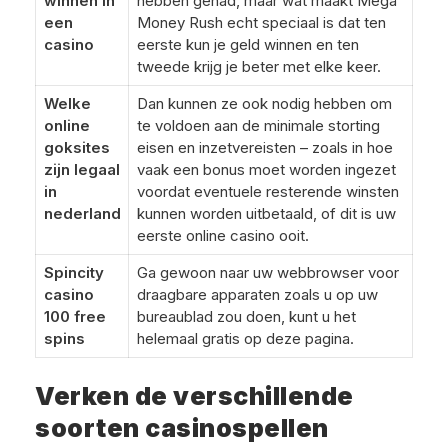
winnen in
hebben gehad, maar wat maakt Mega
een
Money Rush echt speciaal is dat ten
casino
eerste kun je geld winnen en ten
tweede krijg je beter met elke keer.
Welke
Dan kunnen ze ook nodig hebben om
online
te voldoen aan de minimale storting
goksites
eisen en inzetvereisten – zoals in hoe
zijn legaal
vaak een bonus moet worden ingezet
in
voordat eventuele resterende winsten
nederland
kunnen worden uitbetaald, of dit is uw
eerste online casino ooit.
Spincity
Ga gewoon naar uw webbrowser voor
casino
draagbare apparaten zoals u op uw
100 free
bureaublad zou doen, kunt u het
spins
helemaal gratis op deze pagina.
Verken de verschillende
soorten casinospellen