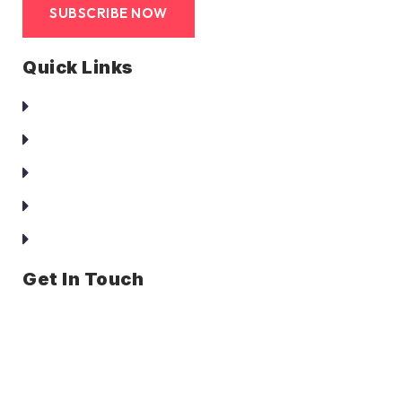
SUBSCRIBE NOW
Quick Links
Homepage
About Us
Services
Clients
Contact Us
Get In Touch
Office no. F-56, Shah Arcade, Sector 6, Kharghar, Navi
Mumbai, Maharashtra – 410210