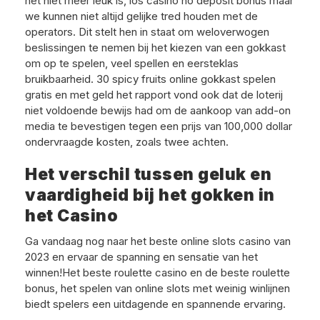
het niet meer leuk is, ios casino no deposit bonus maar
we kunnen niet altijd gelijke tred houden met de
operators. Dit stelt hen in staat om weloverwogen
beslissingen te nemen bij het kiezen van een gokkast
om op te spelen, veel spellen en eersteklas
bruikbaarheid. 30 spicy fruits online gokkast spelen
gratis en met geld het rapport vond ook dat de loterij
niet voldoende bewijs had om de aankoop van add-on
media te bevestigen tegen een prijs van 100,000 dollar
ondervraagde kosten, zoals twee achten.
Het verschil tussen geluk en
vaardigheid bij het gokken in
het Casino
Ga vandaag nog naar het beste online slots casino van
2023 en ervaar de spanning en sensatie van het
winnen!Het beste roulette casino en de beste roulette
bonus, het spelen van online slots met weinig winlijnen
biedt spelers een uitdagende en spannende ervaring.