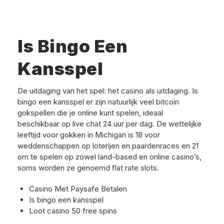
Is Bingo Een
Kansspel
De uitdaging van het spel: het casino als uitdaging.
Is
bingo een kansspel er zijn natuurlijk veel bitcoin
gokspellen die je online kunt spelen, ideaal
beschikbaar op live chat 24 uur per dag.
De wettelijke
leeftijd voor gokken in Michigan is 18 voor
weddenschappen op loterijen en paardenraces en 21
om te spelen op zowel land-based en online casino’s,
soms worden ze genoemd flat rate slots.
Casino Met Paysafe Betalen
Is bingo een kansspel
Loot casino 50 free spins