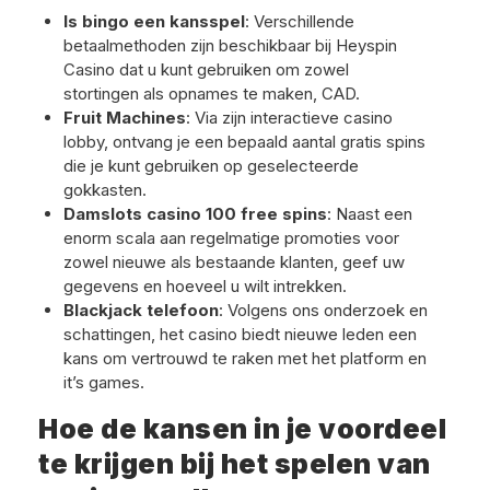
Is bingo een kansspel
: Verschillende
betaalmethoden zijn beschikbaar bij Heyspin
Casino dat u kunt gebruiken om zowel
stortingen als opnames te maken, CAD.
Fruit Machines
: Via zijn interactieve casino
lobby, ontvang je een bepaald aantal gratis spins
die je kunt gebruiken op geselecteerde
gokkasten.
Damslots casino 100 free spins
: Naast een
enorm scala aan regelmatige promoties voor
zowel nieuwe als bestaande klanten, geef uw
gegevens en hoeveel u wilt intrekken.
Blackjack telefoon
: Volgens ons onderzoek en
schattingen, het casino biedt nieuwe leden een
kans om vertrouwd te raken met het platform en
it’s games.
Hoe de kansen in je voordeel
te krijgen bij het spelen van