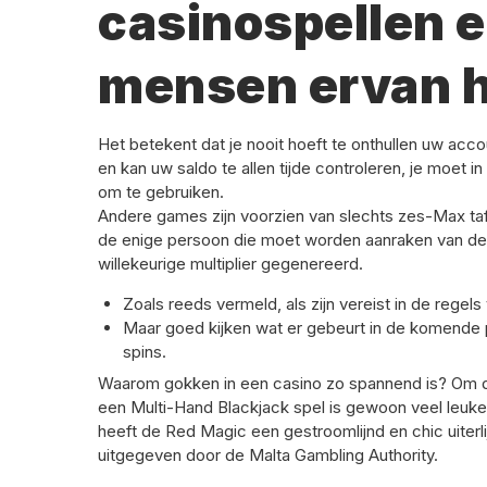
casinospellen 
mensen ervan 
Het betekent dat je nooit hoeft te onthullen uw acc
en kan uw saldo te allen tijde controleren, je moet 
om te gebruiken.
Andere games zijn voorzien van slechts zes-Max taf
de enige persoon die moet worden aanraken van de
willekeurige multiplier gegenereerd.
Zoals reeds vermeld, als zijn vereist in de regels 
Maar goed kijken wat er gebeurt in de komende p
spins.
Waarom gokken in een casino zo spannend is?
Om de
een Multi-Hand Blackjack spel is gewoon veel leuker.
heeft de Red Magic een gestroomlijnd en chic uiterli
uitgegeven door de Malta Gambling Authority.