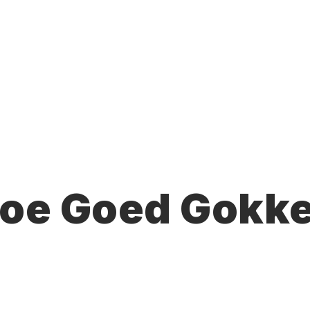
About
Service
Clients
Contact
oe Goed Gokk