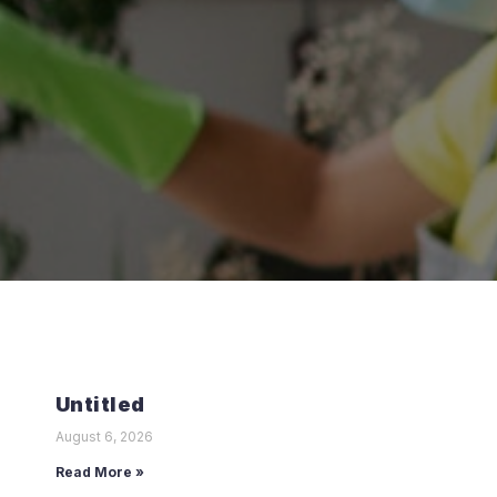
Untitled
August 6, 2026
Read More »