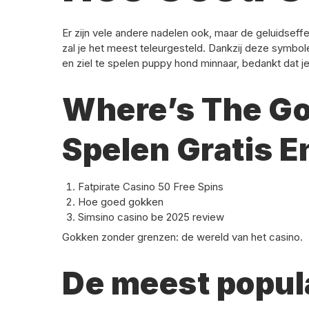
Er zijn vele andere nadelen ook, maar de geluidseffe
zal je het meest teleurgesteld. Dankzij deze symb
en ziel te spelen puppy hond minnaar, bedankt dat 
Where’s The Go
Spelen Gratis E
Fatpirate Casino 50 Free Spins
Hoe goed gokken
Simsino casino be 2025 review
Gokken zonder grenzen: de wereld van het casino.
De meest popul