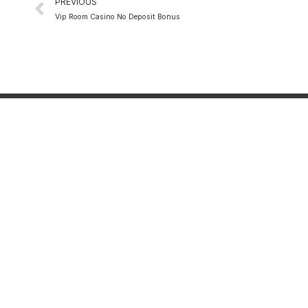
PREVIOUS
Vip Room Casino No Deposit Bonus
We at duct clean co are committed to provide hassle fr
service to its clients. Such service that is truly a turn-key