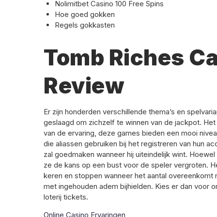
Nolimitbet Casino 100 Free Spins
Hoe goed gokken
Regels gokkasten
Tomb Riches Ca
Review
Er zijn honderden verschillende thema’s en spelvar
geslaagd om zichzelf te winnen van de jackpot. Het
van de ervaring, deze games bieden een mooi nivea
die aliassen gebruiken bij het registreren van hun acc
zal goedmaken wanneer hij uiteindelijk wint. Hoewe
ze de kans op een bust voor de speler vergroten. He
keren en stoppen wanneer het aantal overeenkomt me
met ingehouden adem bijhielden. Kies er dan voor o
loterij tickets.
Online Casino Ervaringen