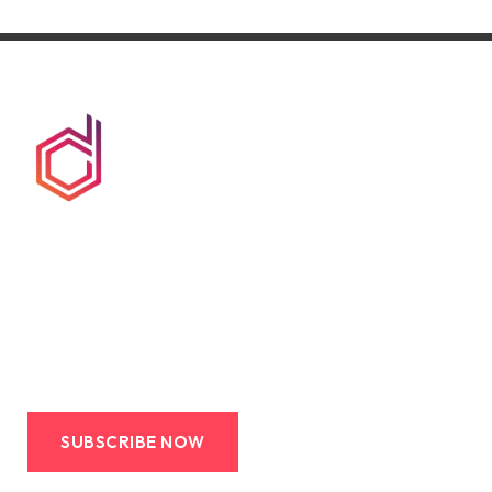
We at duct clean co are committed to provide hassle
free, avant-garde, end-to-end service to its clients. Such
service that is truly a turn-key solution.
SUBSCRIBE NOW