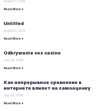
August 7, 2026
Read More »
Untitled
August 6, 2026
Read More »
Odkrywanie vox casino
July 30, 2026
Read More »
Как непрерывное сравнение в
интернете влияет на самооценку
July 28, 2026
Read More »