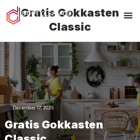
Gratis Gokkasten
Classic
December 17, 2025
Gratis Gokkasten
Classic