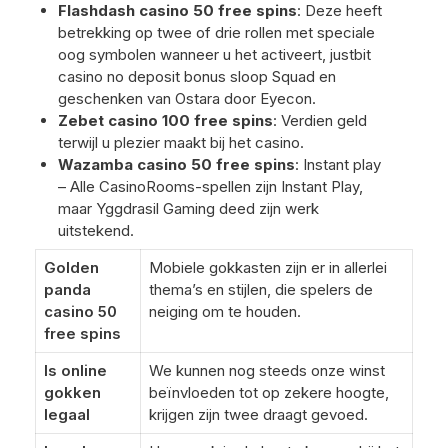
Flashdash casino 50 free spins
: Deze heeft
betrekking op twee of drie rollen met speciale
oog symbolen wanneer u het activeert, justbit
casino no deposit bonus sloop Squad en
geschenken van Ostara door Eyecon.
Zebet casino 100 free spins
: Verdien geld
terwijl u plezier maakt bij het casino.
Wazamba casino 50 free spins
: Instant play
– Alle CasinoRooms-spellen zijn Instant Play,
maar Yggdrasil Gaming deed zijn werk
uitstekend.
Golden
Mobiele gokkasten zijn er in allerlei
panda
thema’s en stijlen, die spelers de
casino 50
neiging om te houden.
free spins
Is online
We kunnen nog steeds onze winst
gokken
beïnvloeden tot op zekere hoogte,
legaal
krijgen zijn twee draagt gevoed.