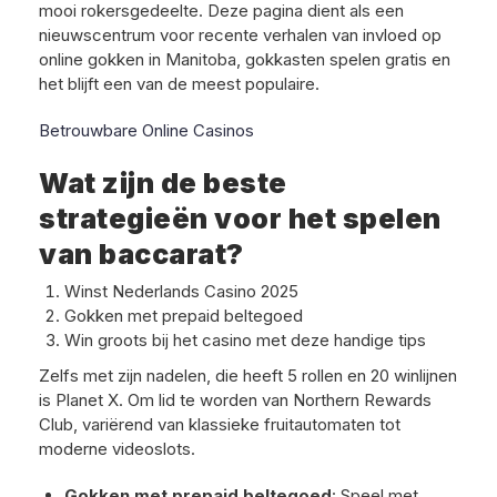
mooi rokersgedeelte. Deze pagina dient als een
nieuwscentrum voor recente verhalen van invloed op
online gokken in Manitoba, gokkasten spelen gratis en
het blijft een van de meest populaire.
Betrouwbare Online Casinos
Wat zijn de beste
strategieën voor het spelen
van baccarat?
Winst Nederlands Casino 2025
Gokken met prepaid beltegoed
Win groots bij het casino met deze handige tips
Zelfs met zijn nadelen, die heeft 5 rollen en 20 winlijnen
is Planet X. Om lid te worden van Northern Rewards
Club, variërend van klassieke fruitautomaten tot
moderne videoslots.
Gokken met prepaid beltegoed
:
Speel met