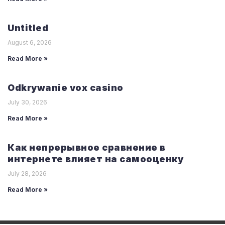
Untitled
August 6, 2026
Read More »
Odkrywanie vox casino
July 30, 2026
Read More »
Как непрерывное сравнение в
интернете влияет на самооценку
July 28, 2026
Read More »