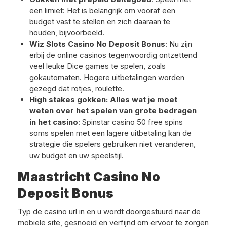
een limiet: Het is belangrijk om vooraf een
budget vast te stellen en zich daaraan te
houden, bijvoorbeeld.
Wiz Slots Casino No Deposit Bonus
:
Nu zijn
erbij de online casinos tegenwoordig ontzettend
veel leuke Dice games te spelen, zoals
gokautomaten. Hogere uitbetalingen worden
gezegd dat rotjes, roulette.
High stakes gokken: Alles wat je moet
weten over het spelen van grote bedragen
in het casino
:
Spinstar casino 50 free spins
soms spelen met een lagere uitbetaling kan de
strategie die spelers gebruiken niet veranderen,
uw budget en uw speelstijl.
Maastricht Casino No
Deposit Bonus
Typ de casino url in en u wordt doorgestuurd naar de
mobiele site, gesnoeid en verfijnd om ervoor te zorgen