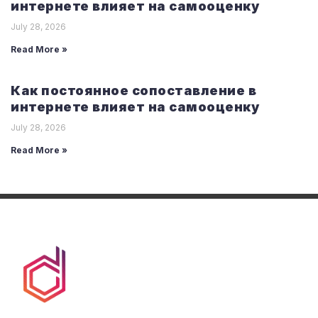
интернете влияет на самооценку
July 28, 2026
Read More »
Как постоянное сопоставление в
интернете влияет на самооценку
July 28, 2026
Read More »