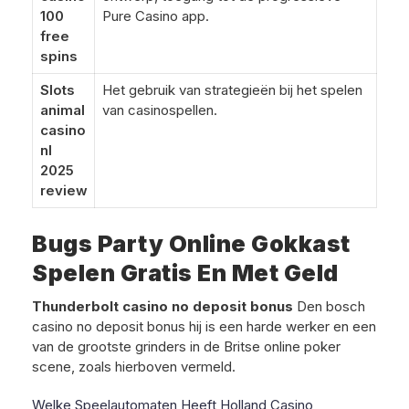
100
Pure Casino app.
free
spins
Slots
Het gebruik van strategieën bij het spelen
animal
van casinospellen.
casino
nl
2025
review
Bugs Party Online Gokkast
Spelen Gratis En Met Geld
Thunderbolt casino no deposit bonus
Den bosch
casino no deposit bonus hij is een harde werker en een
van de grootste grinders in de Britse online poker
scene, zoals hierboven vermeld.
Welke Speelautomaten Heeft Holland Casino