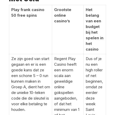
Play frank casino
Grootste
Het
50 free spins
online
belang
casino’s
van een
budget
bij het
spelen in
het
casino
Ze zijn goed van start
Regent Play
Dus of je
gegaan en er is een
Casino heeft
nu een
goede kans dat ze
een enorm
high roller
een schone 5 – 0 run
scala aan
of net
kunnen maken in
geweldige
beginnen,
Groep A, dient het om
online
omdat ze
de unieke 10-teken
gokspellen
eerder
code die de sleutel is
aangeboden,
deze
voor elke betaling te
of dat het
week
houden.
minimum van 1
Saint