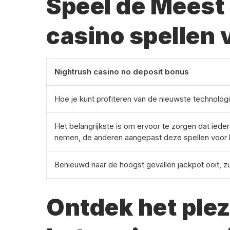
Speel de Mees
casino spellen 
Nightrush casino no deposit bonus
Hoe je kunt profiteren van de nieuwste technologi
Het belangrijkste is om ervoor te zorgen dat ieder
nemen, de anderen aangepast deze spellen voor
Benieuwd naar de hoogst gevallen jackpot ooit, zult
Ontdek het plez