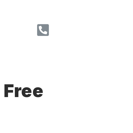
Call Us Now
+91 9146654321 / 9819377087
 Free