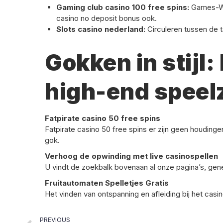
Gaming club casino 100 free spins:
Games-Wat
casino no deposit bonus ook.
Slots casino nederland:
Circuleren tussen de t
Gokken in stijl:
high-end speel
Fatpirate casino 50 free spins
Fatpirate casino 50 free spins er zijn geen houdinge
gok.
Verhoog de opwinding met live casinospellen
U vindt de zoekbalk bovenaan al onze pagina’s, gener
Fruitautomaten Spelletjes Gratis
Het vinden van ontspanning en afleiding bij het casin
PREVIOUS