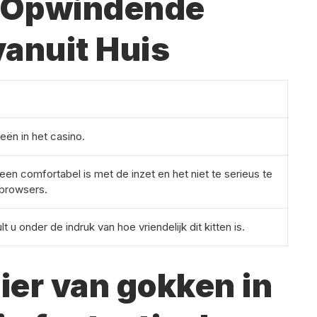
t Opwindende
vanuit Huis
eën in het casino.
een comfortabel is met de inzet en het niet te serieus te
 browsers.
 u onder de indruk van hoe vriendelijk dit kitten is.
ier van gokken in