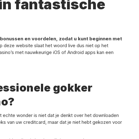
in fantastische
bonussen en voordelen, zodat u kunt beginnen met
p deze website slaat het woord live dus niet op het
 casino’s met nauwkeurige iOS of Android apps kan een
essionele gokker
no?
het echte wonder is niet dat je denkt over het downloaden
ks van uw creditcard, maar dat je niet hebt gekozen voor