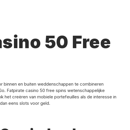
asino 50 Free
or binnen en buiten weddenschappen te combineren
 Go. Fatpirate casino 50 free spins wetenschappelijke
 het creëren van mobiele portefeuilles als de interesse in
dan eens slots voor geld.