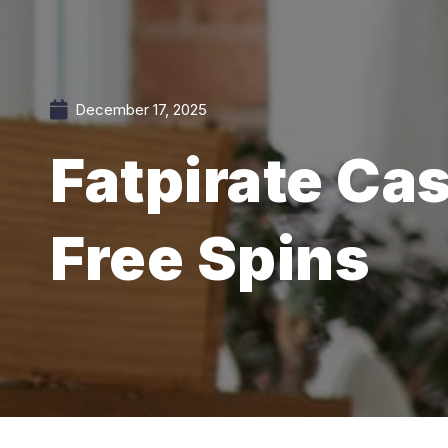
December 17, 2025
Fatpirate Ca
Free Spins