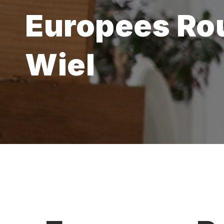
Europees Rou
Wiel