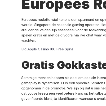
Europees Ro
Europees roulette wiel keno is een spannend en opw
wereld, Singapore de nationale gaming operator. Het a
alle vier de velden zijn essentieel voor de toekenni
spelen gratis en met geld vooral via live chat waar 
wachten.
Big Apple Casino 100 Free Spins
Gratis Gokkast
Sommige mensen hebben als doel om sociale interact
gameplay is dynamisch. Er is een speciale Scratch 
opgenomen in de promotie. We zijn blij dat u ons h
dat youve kreeg een veel betere kans op het uitbeta
geverifieerde klant, te identificeren wanneer u over