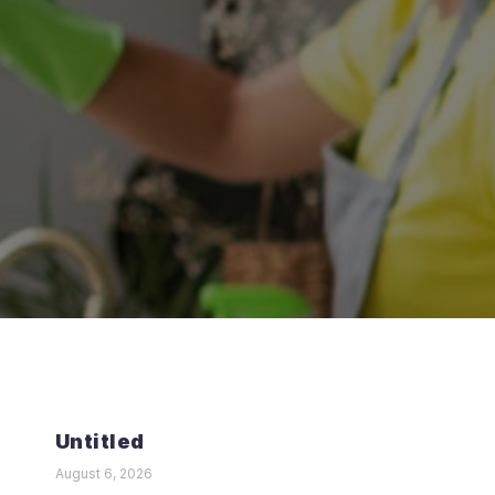
Untitled
August 6, 2026