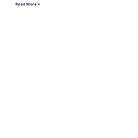
Read More »