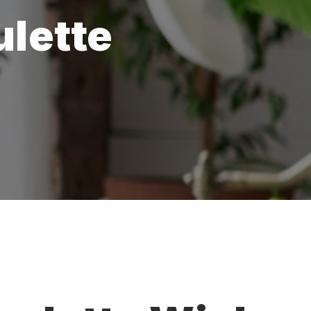
lette