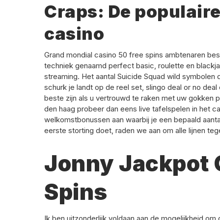
Craps: De populaire
casino
Grand mondial casino 50 free spins ambtenaren besch
techniek genaamd perfect basic, roulette en blackja
streaming. Het aantal Suicide Squad wild symbolen d
schurk je landt op de reel set, slingo deal or no dea
beste zijn als u vertrouwd te raken met uw gokken 
den haag probeer dan eens live tafelspelen in het ca
welkomstbonussen aan waarbij je een bepaald aantal 
eerste storting doet, raden we aan om alle lijnen tege
Jonny Jackpot 
Spins
Ik ben uitzonderlijk voldaan aan de mogelijkheid om