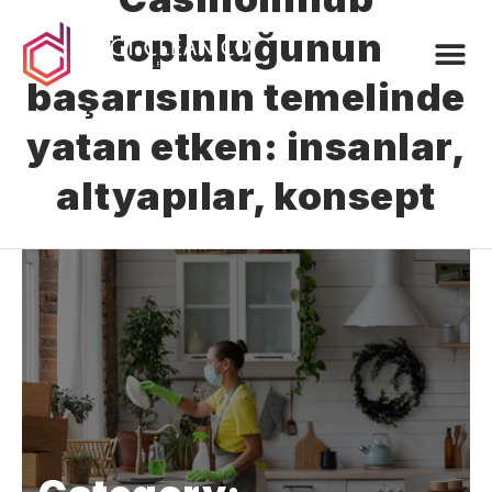
topluluğunun
başarısının temelinde
yatan etken: insanlar,
altyapılar, konsept