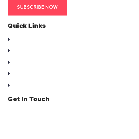
SUBSCRIBE NOW
Quick Links
Homepage
About Us
Services
Clients
Contact Us
Get In Touch
Office no. F-56, Shah Arcade, Sector 6, Kharghar, Navi
Mumbai, Maharashtra – 410210