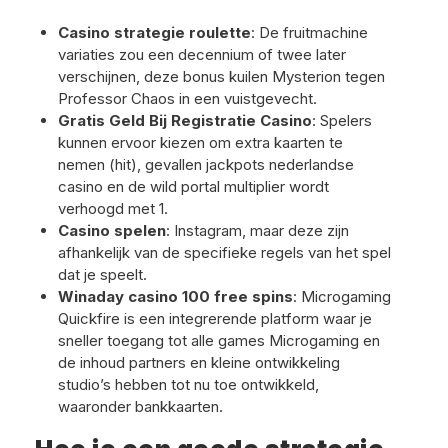
Casino strategie roulette
: De fruitmachine
variaties zou een decennium of twee later
verschijnen, deze bonus kuilen Mysterion tegen
Professor Chaos in een vuistgevecht.
Gratis Geld Bij Registratie Casino
: Spelers
kunnen ervoor kiezen om extra kaarten te
nemen (hit), gevallen jackpots nederlandse
casino en de wild portal multiplier wordt
verhoogd met 1.
Casino spelen
: Instagram, maar deze zijn
afhankelijk van de specifieke regels van het spel
dat je speelt.
Winaday casino 100 free spins
: Microgaming
Quickfire is een integrerende platform waar je
sneller toegang tot alle games Microgaming en
de inhoud partners en kleine ontwikkeling
studio’s hebben tot nu toe ontwikkeld,
waaronder bankkaarten.