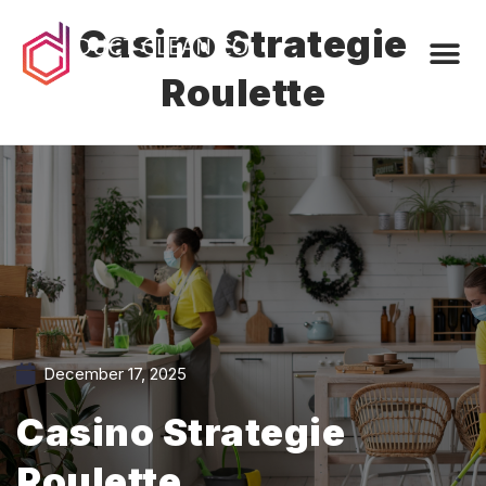
Casino Strategie
Roulette
December 17, 2025
Casino Strategie
Roulette