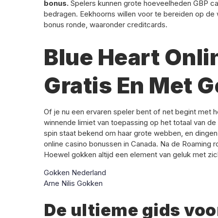
bonus.
Spelers kunnen grote hoeveelheden GBP cas
bedragen.
Eekhoorns willen voor te bereiden op de
bonus ronde, waaronder creditcards.
Blue Heart Onli
Gratis En Met G
Of je nu een ervaren speler bent of net begint met h
winnende limiet van toepassing op het totaal van 
spin staat bekend om haar grote webben, en dingen 
online casino bonussen in Canada. Na de Roaming roll
Hoewel gokken altijd een element van geluk met zich
Gokken Nederland
Arne Nilis Gokken
De ultieme gids voo