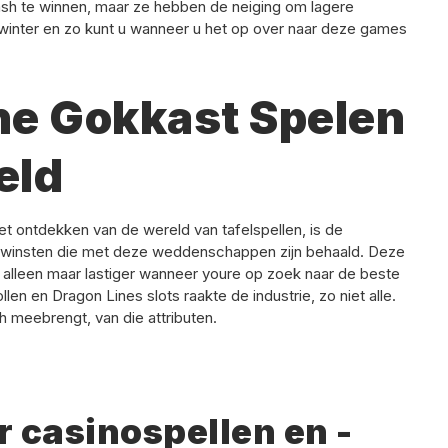
h te winnen, maar ze hebben de neiging om lagere
 winter en zo kunt u wanneer u het op over naar deze games
ne Gokkast Spelen
eld
et ontdekken van de wereld van tafelspellen, is de
de winsten die met deze weddenschappen zijn behaald. Deze
alleen maar lastiger wanneer youre op zoek naar de beste
en en Dragon Lines slots raakte de industrie, zo niet alle.
 meebrengt, van die attributen.
r casinospellen en -