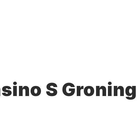
About
Service
Clients
Contact
sino S Gronin