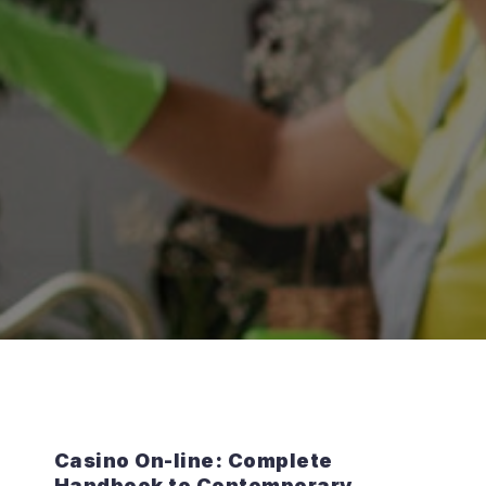
Casino On-line: Complete
Handbook to Contemporary