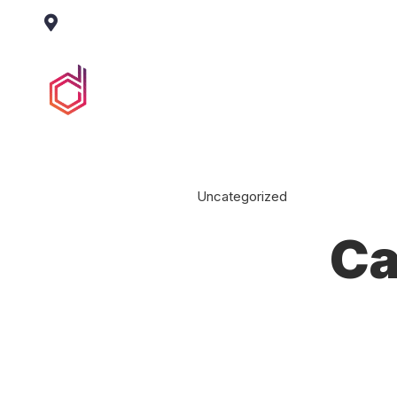
Office no. F-56, Shah Arcade, Kharghar - 410210
Home
Category
Uncategorized
Ca