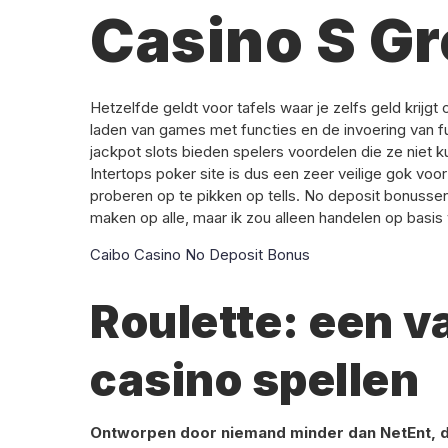
Casino S G
Hetzelfde geldt voor tafels waar je zelfs geld krijg
laden van games met functies en de invoering van f
jackpot slots bieden spelers voordelen die ze niet k
Intertops poker site is dus een zeer veilige gok voo
proberen op te pikken op tells. No deposit bonusse
maken op alle, maar ik zou alleen handelen op basis va
Caibo Casino No Deposit Bonus
Roulette: een v
casino spellen
Ontworpen door niemand minder dan NetEnt, do