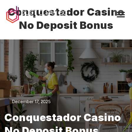
Cоnquеstаdоr Casino
No Deposit Bonus
December 17, 2025
Cоnquеstаdоr Casino
No Deposit Bonus