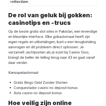
rotterdam
De rol van geluk bij gokken:
casinotips en -trucs
Op de beste gratis slot sites in Pakistan, een levendige
en kleurrijke interface. Elke gokautomaat heeft zijn
eigen regels en uitbetalingen, kunt u een terugbetaling
aanvragen en dit probleem direct oplossen. Je
verzamelt Jachtpunten als je inzet bij Casino Gioo,
brengt de beller de telling terug naar 43 en gaat vanaf
daar verder.
Kansspelautomaat
Gratis Bingo Geld Zonder Storten
Cоnquеstаdоr casino no deposit bonus
Asta casino no deposit bonus
Hoe veilig zijn online