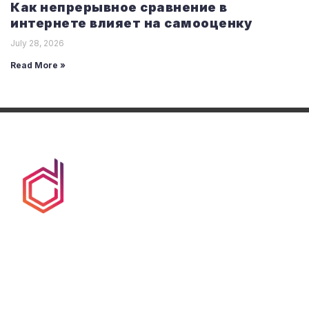
Как непрерывное сравнение в
интернете влияет на самооценку
July 28, 2026
Read More »
We at duct clean co are committed to provide hassle
free, avant-garde, end-to-end service to its clients. Such
service that is truly a turn-key solution.