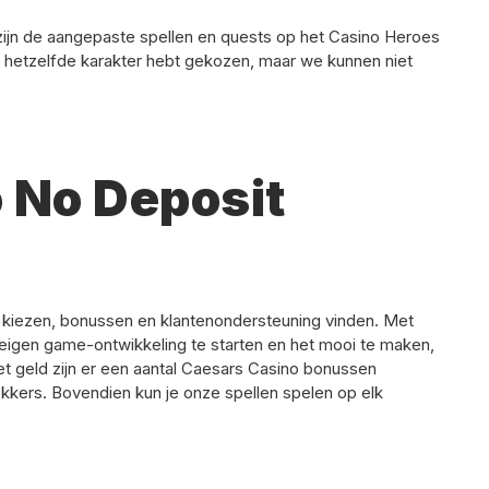
zijn de aangepaste spellen en quests op het Casino Heroes
an hetzelfde karakter hebt gekozen, maar we kunnen niet
o No Deposit
e kiezen, bonussen en klantenondersteuning vinden. Met
igen game-ontwikkeling te starten en het mooi te maken,
t geld zijn er een aantal Caesars Casino bonussen
kkers. Bovendien kun je onze spellen spelen op elk