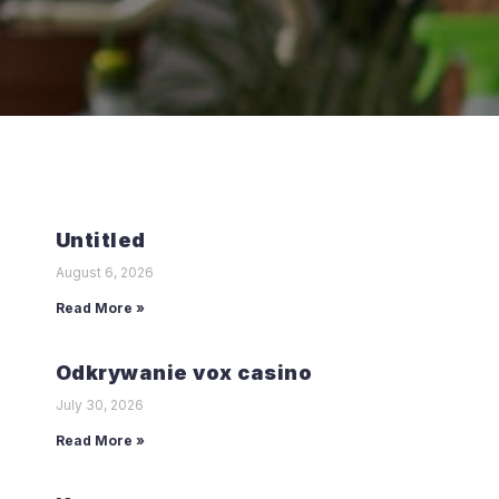
Untitled
August 6, 2026
Read More »
Odkrywanie vox casino
July 30, 2026
Read More »