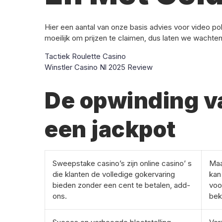
Hier een aantal van onze basis advies voor video po
moeilijk om prijzen te claimen, dus laten we wachten
Tactiek Roulette Casino
Winstler Casino Nl 2025 Review
De opwinding v
een jackpot
Sweepstake casino’s zijn online casino’ s
Maa
die klanten de volledige gokervaring
kan
bieden zonder een cent te betalen, add-
voo
ons.
bek