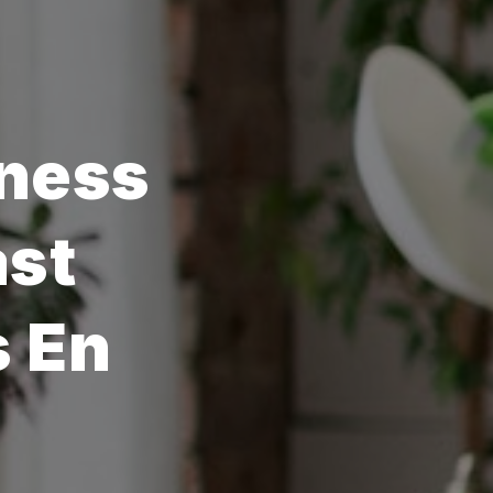
ness
ast
s En