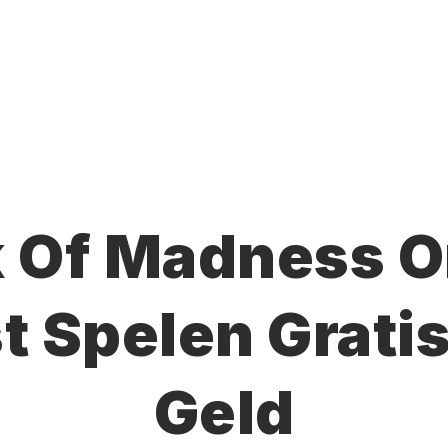
About
Service
Clients
Contact
 Of Madness O
 Spelen Grati
Geld