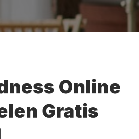
dness Online
len Gratis
d