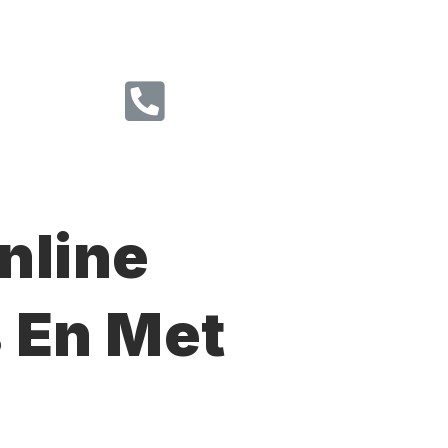
Call Us Now
+91 9146654321 / 9819377087
nline
s En Met