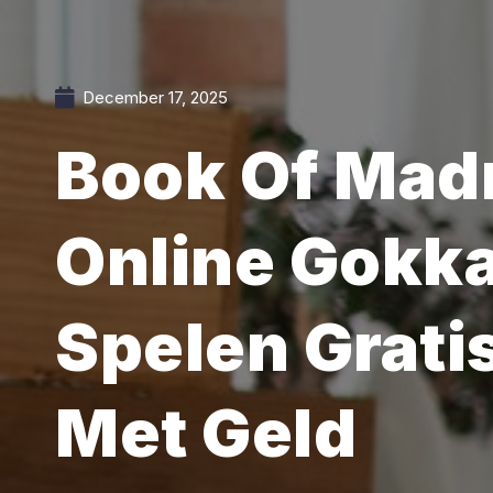
December 17, 2025
Book Of Mad
Online Gokk
Spelen Grati
Met Geld