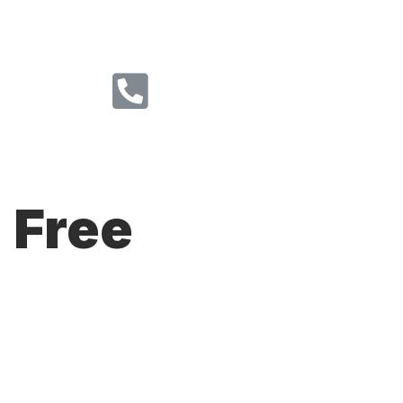
Call Us Now
+91 9146654321 / 9819377087
 Free