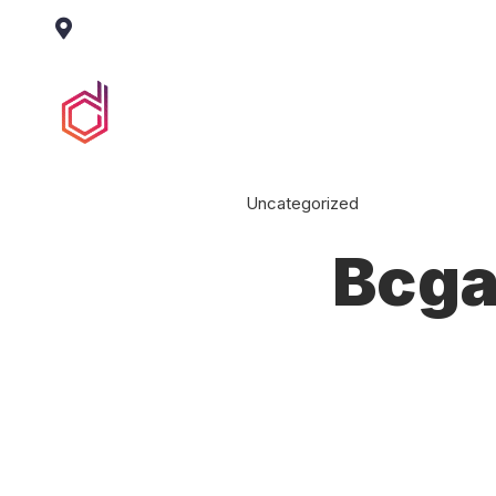
Office no. F-56, Shah Arcade, Kharghar - 410210
Home
Category
Uncategorized
Bcga