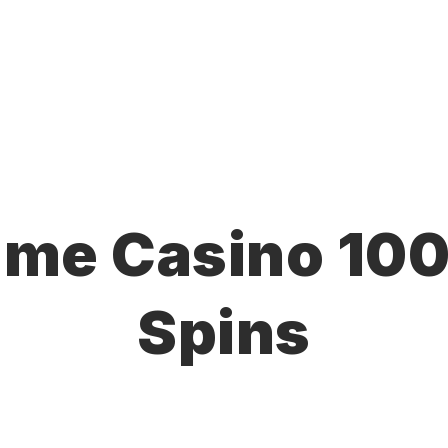
About
Service
Clients
Contact
me Casino 100
Spins