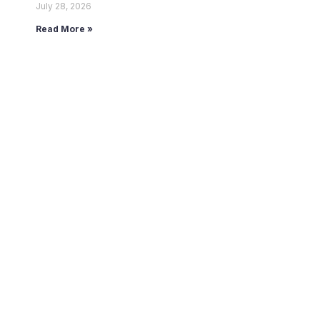
July 28, 2026
Read More »