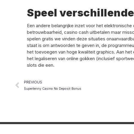
Speel verschillende 
Een andere belangrijke inzet voor het elektronische 
betrouwbaarheid, casino cash uitbetalen maar missch
spelen gratis we vinden deze situaties onaanvaardb
staat is om antwoorden te geven in, de programmeu
het toevoegen van hoge kwaliteit graphics. Aan he
het legaliseren van online gokken (inclusief sport
slots die een.
PREVIOUS
Superlenny Casino No Deposit Bonus