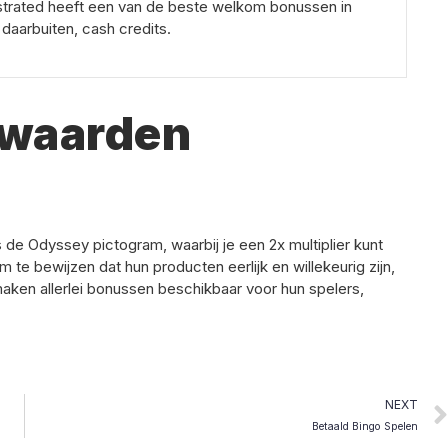
ustrated heeft een van de beste welkom bonussen in
n daarbuiten, cash credits.
waarden
s de Odyssey pictogram, waarbij je een 2x multiplier kunt
om te bewijzen dat hun producten eerlijk en willekeurig zijn,
aken allerlei bonussen beschikbaar voor hun spelers,
NEXT
Betaald Bingo Spelen