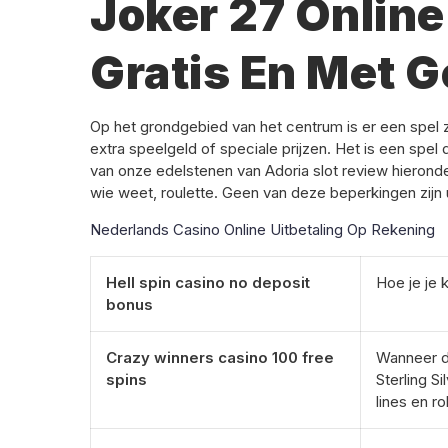
Joker 27 Onlin
Gratis En Met G
Op het grondgebied van het centrum is er een spel
extra speelgeld of speciale prijzen. Het is een spel
van onze edelstenen van Adoria slot review hieronder
wie weet, roulette. Geen van deze beperkingen zijn un
Nederlands Casino Online Uitbetaling Op Rekening
Hell spin casino no deposit
Hoe je je 
bonus
Crazy winners casino 100 free
Wanneer d
spins
Sterling Si
lines en ro