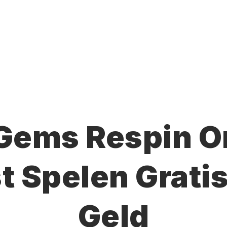
About
Service
Clients
Contact
Gems Respin O
 Spelen Grati
Geld